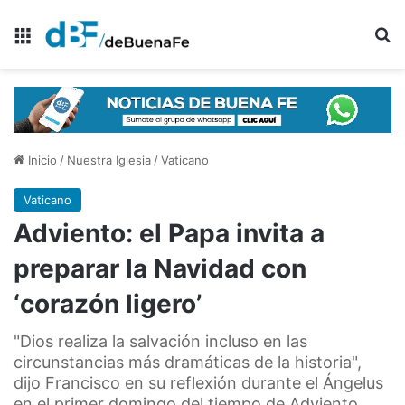
Menú
B
Inicio
/
Nuestra Iglesia
/
Vaticano
Vaticano
Adviento: el Papa invita a
preparar la Navidad con
‘corazón ligero’
"Dios realiza la salvación incluso en las
circunstancias más dramáticas de la historia",
dijo Francisco en su reflexión durante el Ángelus
en el primer domingo del tiempo de Adviento.