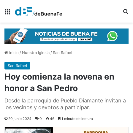
Menú
B
Inicio
/
Nuestra Iglesia
/
San Rafael
San Rafael
Hoy comienza la novena en
honor a San Pedro
Desde la parroquia de Pueblo Diamante invitan a
los vecinos y devotos a participar.
20 junio 2024
0
46
1 minuto de lectura