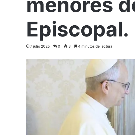
menores de
Episcopal.
7 julio 2025
0
3
4 minutos de lectura