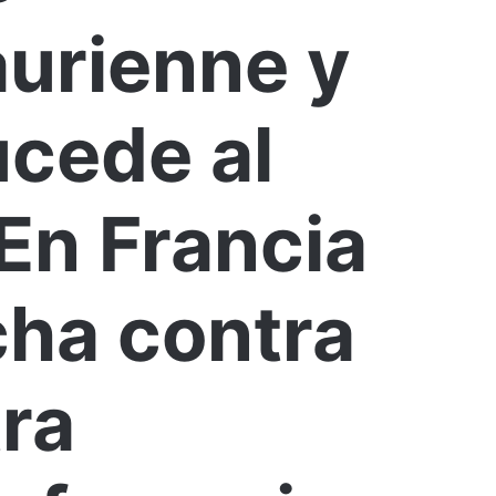
urienne y
ucede al
En Francia
cha contra
tra