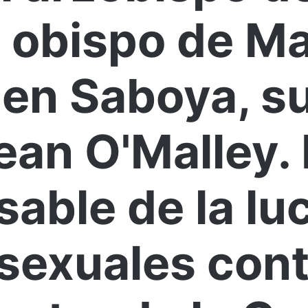
 obispo de Ma
 en Saboya, s
ean O'Malley. 
sable de la lu
 sexuales con