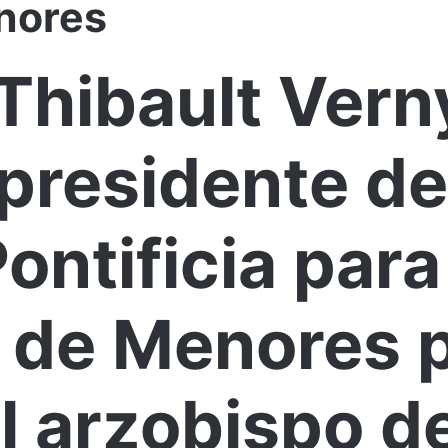
nores
hibault Verny
residente de
ntificia para
 de Menores p
El arzobispo d