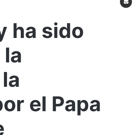
 ha sido
 la
 la
or el Papa
e