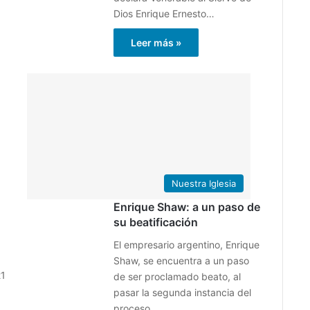
Dios Enrique Ernesto…
Leer más »
23
19
febrero
junio
2026
2025
0
51
4
Nuestra Iglesia
Enrique Shaw: a un paso de
su beatificación
El empresario argentino, Enrique
Shaw, se encuentra a un paso
21
de ser proclamado beato, al
pasar la segunda instancia del
proceso,…