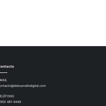
ontacto
MAIL
ontacto@debuenafedigital.com
ELÉFONO
260) 481-9449