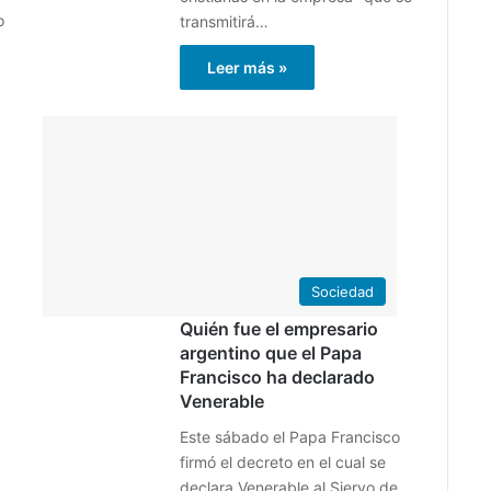
o
transmitirá…
Leer más »
25
abril
2021
2
Sociedad
Quién fue el empresario
argentino que el Papa
Francisco ha declarado
Venerable
Este sábado el Papa Francisco
firmó el decreto en el cual se
declara Venerable al Siervo de