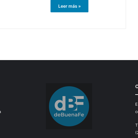
Leer más »
C
E
a
c
T
(