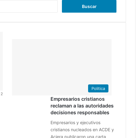
Buscar:
31
julio
2022
0
37
Politica
2
Empresarios cristianos
reclaman a las autoridades
decisiones responsables
Empresarios y ejecutivos
cristianos nucleados en ACDE y
Aciera publicaron una carta