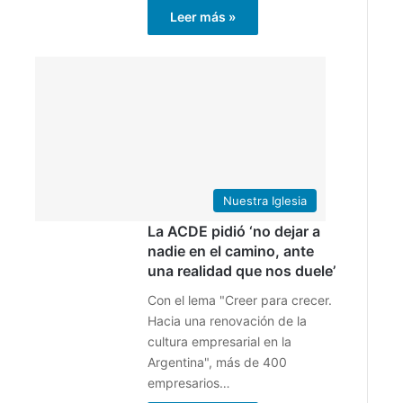
Leer más »
3
4
octubre
julio
2024
2024
0
0
2
6
Nuestra Iglesia
La ACDE pidió ‘no dejar a
nadie en el camino, ante
una realidad que nos duele’
Con el lema "Creer para crecer.
Hacia una renovación de la
cultura empresarial en la
Argentina", más de 400
empresarios…